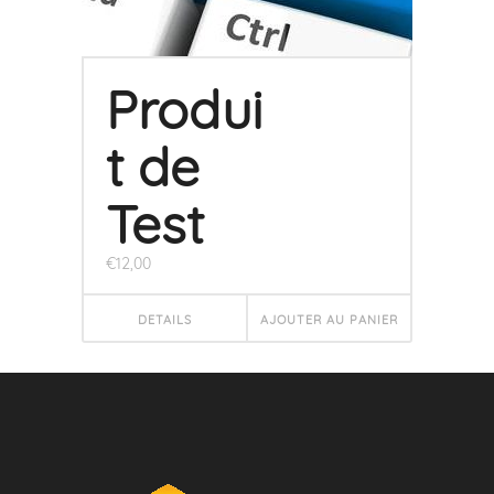
Produi
t de
Test
€
12,00
DETAILS
AJOUTER AU PANIER