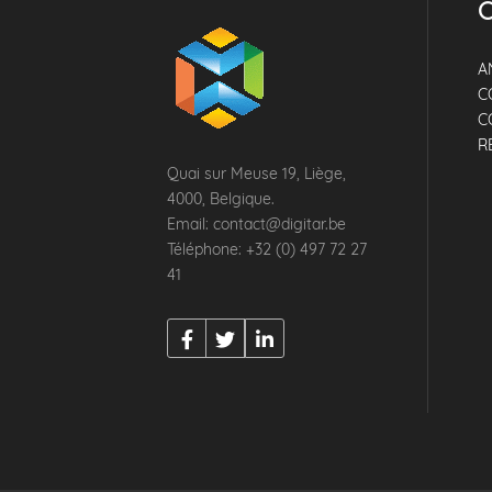
C
A
C
C
R
Quai sur Meuse 19, Liège,
4000, Belgique.
Email: contact@digitar.be
Téléphone: +32 (0) 497 72 27
41